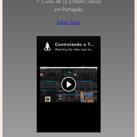
1° Curso de Dj Ectstatic Dance
em Português
Saber Mais