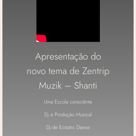
Apresentação do
novo tema de Zentrip
Muzik – Shanti
Uma Escola consciênte
Dj e Produção Musical
Dj de Ecstatic Dance