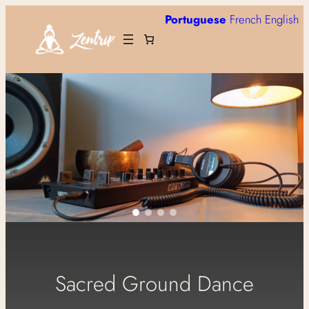
Skip
Portuguese
French
English
to
content
Sacred Ground Dance