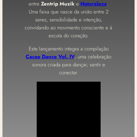
entre
Zentrip Muzik
e
Naturaleza
.
Uma faixa que nasce da união entre 2
seres, sensibilidade e intenção,
convidando ao movimento consciente e à
escuta do coração.
Este lançamento integra a compilação
Cacao Dance Vol. IV
, uma celebração
sonora criada para dançar, sentir e
conectar.