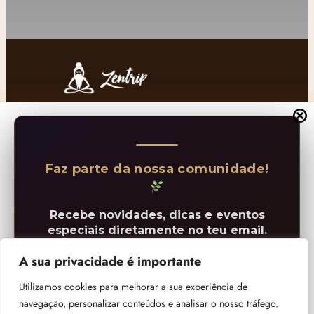
Contactos
mail@zentrip.org
Faz parte da nossa comunidade!
+33675828647
Social
Recebe novidades, dicas e eventos
especiais diretamente no teu email.
FACEBOOK
A sua privacidade é importante
INSTAGRAM
Utilizamos cookies para melhorar a sua experiência de
SOUNDCLOUD
navegação, personalizar conteúdos e analisar o nosso tráfego.