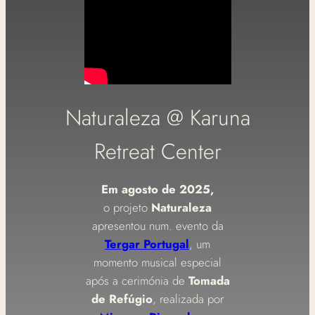
Naturaleza @ Karuna
Retreat Center
Em agosto de 2025,
o projeto
Naturaleza
apresentou num. evento da
Tergar Portugal
, um
momento musical especial
após a cerimónia de
Tomada
de Refúgio
, realizada por