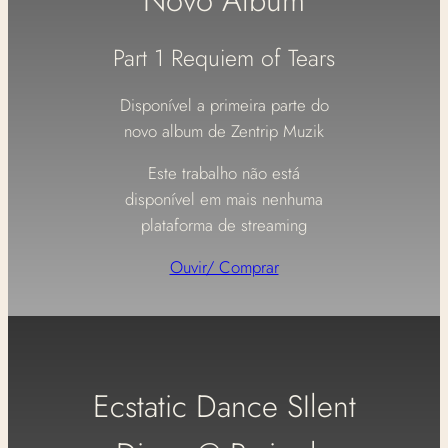
Novo Album
Part 1 Requiem of Tears
Disponível a primeira parte do
novo album de Zentrip Muzik
Este trabalho não está
disponível em mais nenhuma
plataforma de streaming
Ouvir/ Comprar
Ecstatic Dance SIlent