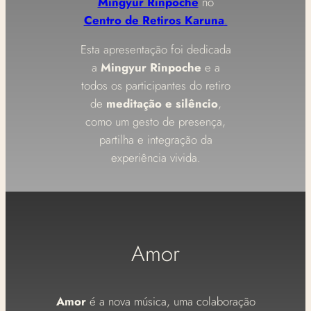
Mingyur Rinpoche
no
Centro de Retiros Karuna
.
Esta apresentação foi dedicada
a
Mingyur Rinpoche
e a
todos os participantes do retiro
de
meditação e silêncio
,
como um gesto de presença,
partilha e integração da
experiência vivida.
Amor
Amor
é a nova música, uma colaboração