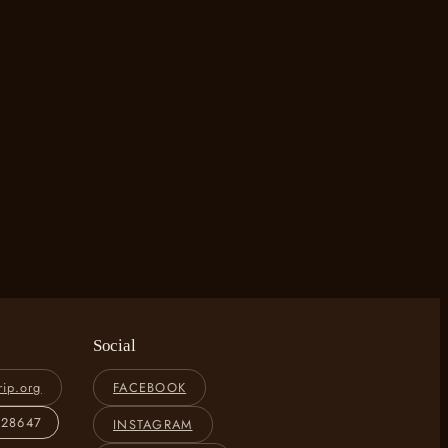
Social
rip.org
FACEBOOK
828647
INSTAGRAM