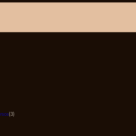
3
rsos
3
products