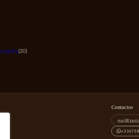
20
scografia
20
products
Contactos
mail@zent
+33675