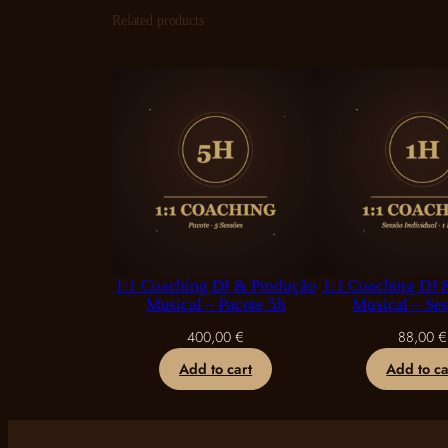
Related products
1:1 Coaching DJ & Produção
1:1 Coaching DJ 
Musical – Pacote 5h
Musical – Se
400,00
€
88,00
€
Add to cart
Add to ca