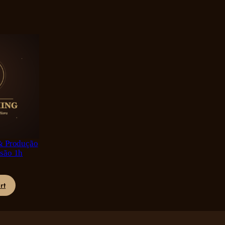
& Produção
ssão 1h
rt