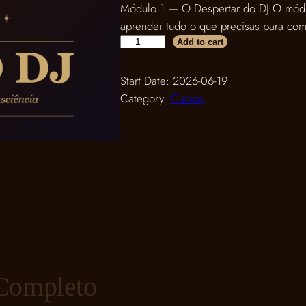
Módulo 1 — O Despertar do DJ O módul
aprender tudo o que precisas para com
S
Add to cart
a
c
Start Date: 2026-06-19
r
Category:
Cursos
e
d
D
J
q
u
a
n
t
i
Completo
t